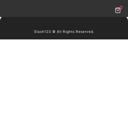
跳
這個商品尚未開始銷售！
0
到
主
要
內
Slash123 © All Rights Reserved.
容