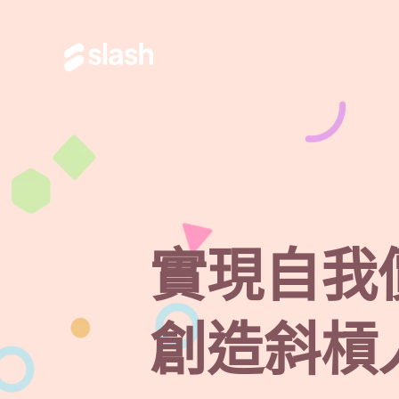
跳
到
主
要
內
容
實現自我
創造斜槓