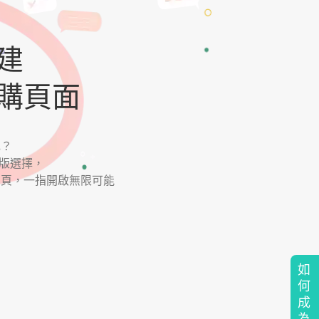
建
購頁面
色？
模版選擇，
網頁，一指開啟無限可能
如
何
成
為