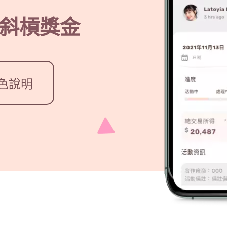
取斜槓獎金
色說明