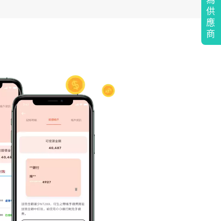
供
應
商