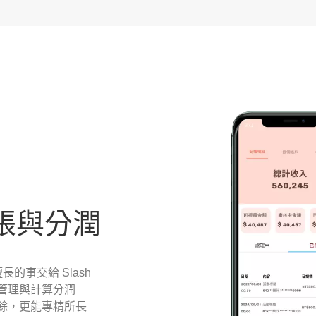
帳與分潤
的事交給 Slash
管理與計算分潤
餘，更能專精所長