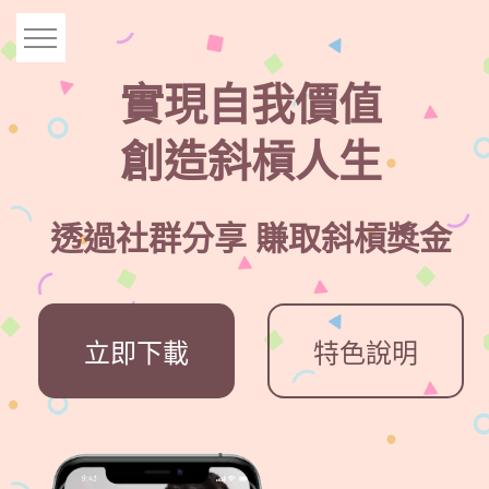
跳
到
主
實現自我價值
要
內
容
創造斜槓人生
透過社群分享 賺取斜槓獎金
立即下載
特色說明