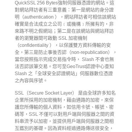
QuickSSL 256 Bytes強制伺服器憑證的網站。這
對網站拜訪者有三重意義：第一是網站的身分證
明（authentication ），網站拜訪者可相信該網站
確實是合法成立之公司﹝或機構﹞所擁有的，非
來路不明之假網站；第二是在該網站與網站拜訪
者的瀏覽器間可啟動 SSL 加密機制
（confidentiality ），以保護雙方資料傳輸的安
全，第三是防止事後否認（non-republication），
當您按照指示完成交易指令時， Slash 不會也無
法否認該筆交易。您可至GeoTrust認證中心查知
Slash 之「全球安全認證網站」伺服器數位憑證
之內容與序號。
SSL（Secure Socket Layer） 是由全球許多知名
企業所採用的加密機制，藉由通路的加密，來保
護您所傳輸的個人資料，如信用卡號、帳號、密
碼等，SSL 不僅可以對用戶端與伺服器之間的資
料串流予以加密，並提供用戶端與伺服器之間相
互鑑別的基礎。因為資料經過通路傳送很安全，